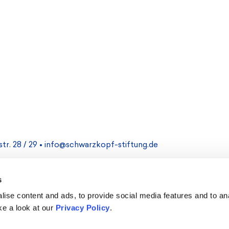
r. 28 / 29 •
info@schwarzkopf-stiftung.de
gal Notice
s
ise content and ads, to provide social media features and to anal
ke a look at our
Privacy Policy
.