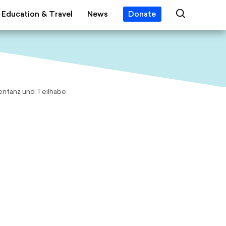
Education & Travel
News
Donate
he Year
rses
Events
 Award
rials
News
ard
el Grants
Jobs
ational Travels
Press
sentanz und Teilhabe