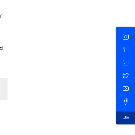
f
nd
DE