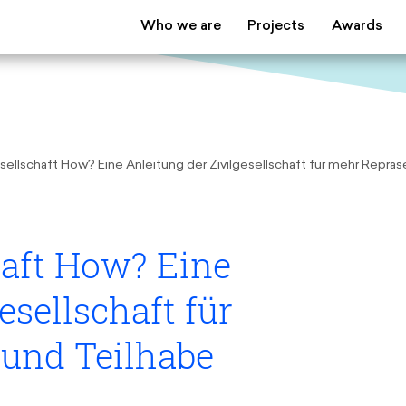
Who we are
Projects
Awards
The Foundation
European Youth Parliament
Young European of t
Cou
Team
Understanding Europe
Schwarzkopf Europe
Mate
Boards
Young Islam Conference
Inge Deutschkron Aw
Trav
Partners
Postmigrant Europe
Educ
sellschaft How? Eine Anleitung der Zivilgesellschaft für mehr Reprä
Transparency
Young European Security Conference
Zukunft D
haft How? Eine
esellschaft für
und Teilhabe