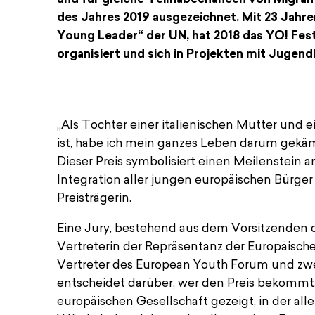
des Jahres 2019 ausgezeichnet. Mit 23 Jahre
Young Leader“ der UN, hat 2018 das YO! Fes
organisiert und sich in Projekten mit Jugendl
„Als Tochter einer italienischen Mutter und e
Pressemitteilung_Young European of
ist, habe ich mein ganzes Leben darum gekämp
PDF — 89 KB
Dieser Preis symbolisiert einen Meilenstein a
Integration aller jungen europäischen Bürger
Preisträgerin.
Eine Jury, bestehend aus dem Vorsitzenden d
Vertreterin der Repräsentanz der Europäisc
Vertreter des European Youth Forum und zwe
entscheidet darüber, wer den Preis bekommt.
europäischen Gesellschaft gezeigt, in der al