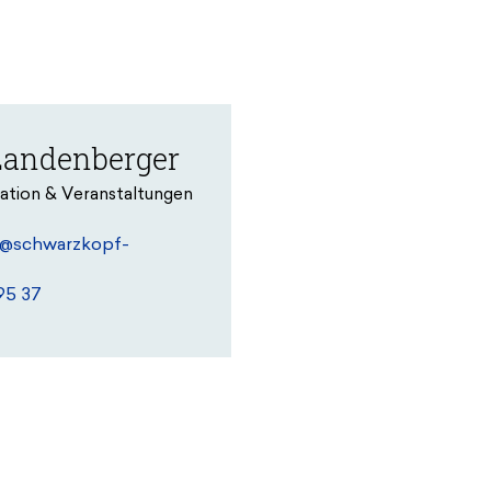
Landenberger
tion & Veranstaltungen
r@schwarzkopf-
95 37