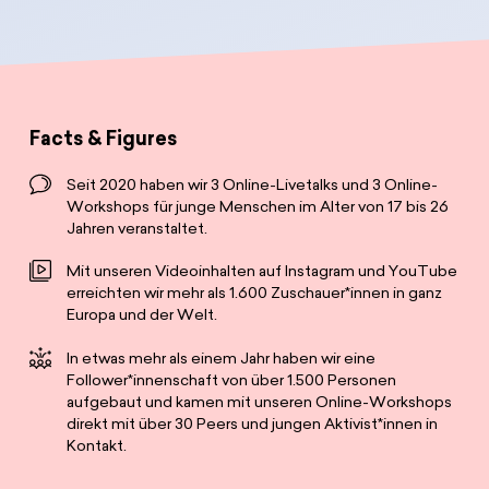
Spenden
News
Europa Erleben
Jobs
Bildungsreisen
Presse
Suche
Kontakt
Facts & Figures
Cookie-Einstellungen
Seit 2020 haben wir 3 Online-Livetalks und 3 Online-
Datenschutz
Workshops für junge Menschen im Alter von 17 bis 26
Impressum
Jahren veranstaltet.
Mit unseren Videoinhalten auf Instagram und YouTube
erreichten wir mehr als 1.600 Zuschauer*innen in ganz
Europa und der Welt.
In etwas mehr als einem Jahr haben wir eine
Follower*innenschaft von über 1.500 Personen
aufgebaut und kamen mit unseren Online-Workshops
direkt mit über 30 Peers und jungen Aktivist*innen in
Kontakt.