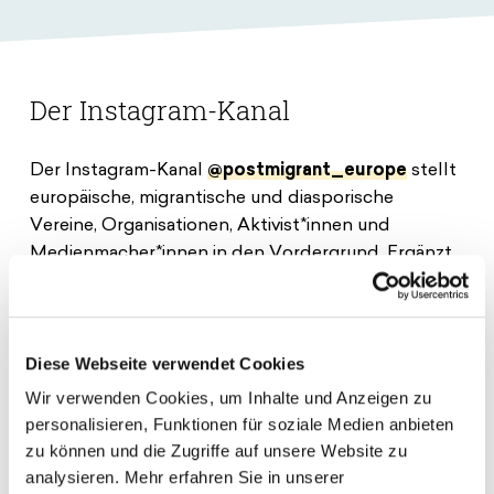
Der Instagram-Kanal
Der Instagram-Kanal
@postmigrant_europe
stellt
europäische, migrantische und diasporische
Vereine, Organisationen, Aktivist*innen und
Medienmacher*innen in den Vordergrund. Ergänzt
werden die Inhalte außerdem durch
niedrigschwellige Beiträge aus Wissenschaft, Kunst
und Journalismus.
Diese Webseite verwendet Cookies
Die Komplexität postmigrantischer Gesellschaften
Wir verwenden Cookies, um Inhalte und Anzeigen zu
in Europa und der darin fortlebenden
personalisieren, Funktionen für soziale Medien anbieten
Ungleichwertigkeitsideologien wird in
zu können und die Zugriffe auf unsere Website zu
verschiedenen Formaten wie z. B. Digital Lectures,
analysieren. Mehr erfahren Sie in unserer
Infoclips und Interviews bearbeitet. Während der