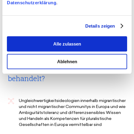
Datenschutzerklärung
.
Projektreise „Future of Postmigrant Europe“
werden auch die Teilnehmer*innen zu Beitragenden
und berichten von ihren Erlebnissen, die sie online
Details zeigen
und vor Ort in Berlin machen.
Alle zulassen
Ablehnen
Welche Themen werden
behandelt?
Ungleichwertigkeitsideologien innerhalb migrantischer
und nicht migrantischer Communitys in Europa und wie
Ambiguitätstoleranz und differenzsensibles Wissen
und Handeln als Kompetenzen für pluralistische
Gesellschaften in Europa vermittelbar sind