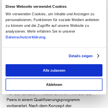
müssen Sie zuerst die Verwendung von
Diese Webseite verwendet Cookies
Cookies auf unserer Website zulassen.
Wir verwenden Cookies, um Inhalte und Anzeigen zu
Weitere Informationen finden Sie in unserer
personalisieren, Funktionen für soziale Medien anbieten
Datenschutzerklärung
. Alternativ können Sie
zu können und die Zugriffe auf unsere Website zu
das Video auch
im neuen Fenster öffnen
.
analysieren. Mehr erfahren Sie in unserer
Datenschutzerklärung
.
Alle Cookies zulassen
Details zeigen
Inklusive & diversitätsorientierte
Alle zulassen
Bildung
Ablehnen
Auf den Einsatz in Klassenzimmern werden die
Peers in einem Qualifizierungsprogramm
vorbereitet. Nach dem Konzept der