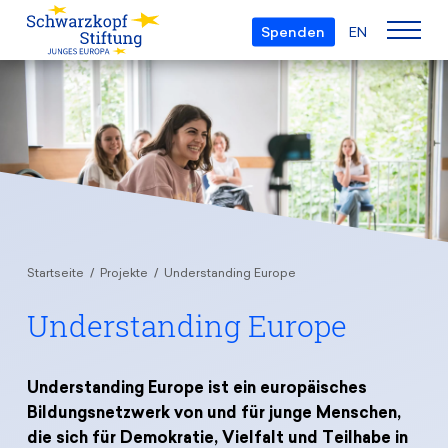
Spenden
EN
Über uns
Die Stiftung
Projekte
Team
European Youth Parliament
Gremien
Preise
Understanding Europe
Partner
Startseite
Projekte
Understanding Europe
Young European of the Year
Junge Islam Konferenz
Transparenz
Understanding Europe
Bildung & Reisen
Schwarzkopf-Europa-Preis
Postmigrant Europe
Kursangebot
Inge-Deutschkron-Preis
Junge Sicherheitskonferenz Europas
Aktuelles
Materialien
Understanding Europe ist ein europäisches
Zukunft D
Bildungsnetzwerk von und für junge Menschen,
Veranstaltungen
Reisestipendien
die sich für Demokratie, Vielfalt und Teilhabe in