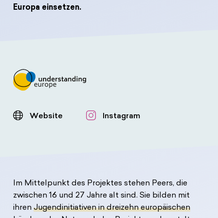
Spenden
News
Europa Erleben
Europa einsetzen.
Jobs
Bildungsreisen
Presse
Suche
Kontakt
Cookie-Einstellungen
Datenschutz
Impressum
Website
Instagram
Im Mittelpunkt des Projektes stehen Peers, die
zwischen 16 und 27 Jahre alt sind. Sie bilden mit
ihren
Jugendinitiativen in dreizehn europäischen