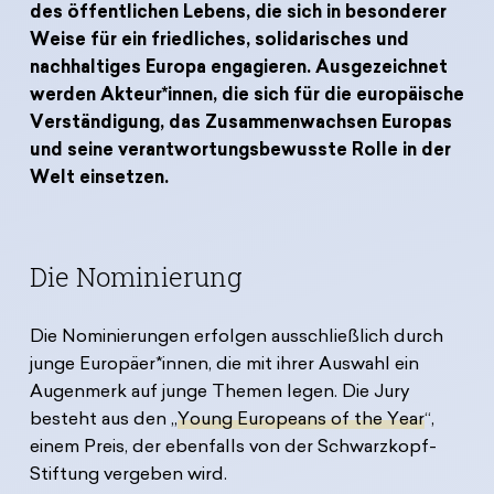
Spenden
News
des öffentlichen Lebens, die sich in besonderer
Europa Erleben
Weise für ein friedliches, solidarisches und
Jobs
Bildungsreisen
nachhaltiges Europa engagieren. Ausgezeichnet
Presse
werden Akteur*innen, die sich für die europäische
Suche
Verständigung, das Zusammenwachsen Europas
Kontakt
und seine verantwortungsbewusste Rolle in der
Cookie-Einstellungen
Welt einsetzen.
Datenschutz
Impressum
Die Nominierung
Die Nominierungen erfolgen ausschließlich durch
junge Europäer*innen, die mit ihrer Auswahl ein
Augenmerk auf junge Themen legen. Die Jury
besteht aus den „
Young Europeans of the Year
“,
einem Preis, der ebenfalls von der Schwarzkopf-
Stiftung vergeben wird.