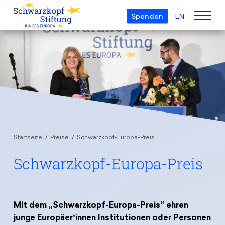
Spenden
EN
Über uns
Die Stiftung
Projekte
Team
European Youth Parliament
Gremien
Preise
Understanding Europe
Partner
Startseite
Preise
Schwarzkopf-Europa-Preis
Young European of the Year
Junge Islam Konferenz
Transparenz
Schwarzkopf-Europa-Preis
Bildung & Reisen
Schwarzkopf-Europa-Preis
Postmigrant Europe
Kursangebot
Inge-Deutschkron-Preis
Junge Sicherheitskonferenz Europas
Aktuelles
Materialien
Zukunft D
Mit dem „Schwarzkopf-Europa-Preis“ ehren
Veranstaltungen
Reisestipendien
junge Europäer*innen Institutionen oder Personen