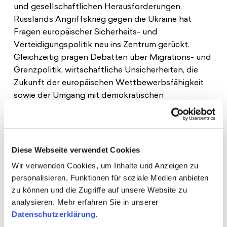
und gesellschaftlichen Herausforderungen.
Russlands Angriffskrieg gegen die Ukraine hat
Fragen europäischer Sicherheits- und
Verteidigungspolitik neu ins Zentrum gerückt.
Gleichzeitig prägen Debatten über Migrations- und
Grenzpolitik, wirtschaftliche Unsicherheiten, die
Zukunft der europäischen Wettbewerbsfähigkeit
sowie der Umgang mit demokratischen
Spannungen innerhalb der EU die politische
Agenda. Auch Europas Rolle in einer zunehmend
multipolaren Welt wird neu verhandelt. Vor diesem
Hintergrund gewinnt die deutsch-polnische
Diese Webseite verwendet Cookies
Partnerschaft weiter an Bedeutung. Beide Länder
Wir verwenden Cookies, um Inhalte und Anzeigen zu
spielen eine zentrale Rolle für die Unterstützung
personalisieren, Funktionen für soziale Medien anbieten
der Ukraine, die Stärkung der europäischen
zu können und die Zugriffe auf unsere Website zu
Verteidigungsfähigkeit und die Zukunft der
analysieren. Mehr erfahren Sie in unserer
europäischen Integration. Gleichzeitig stellt sich die
Datenschutzerklärung
.
Frage, wie Vertrauen, Zusammenarbeit und