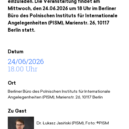
einzuladen. Die Veranstaltung findet am
Spenden
News
Europa Erleben
Mittwoch, den 24.06.2026 um 18 Uhr im Berliner
Jobs
Bildungsreisen
Büro des Polnischen Instituts für Internationale
Presse
Angelegenheiten (PISM), Marienstr. 26, 10117
Suche
Berlin statt.
Kontakt
Cookie-Einstellungen
Datenschutz
Datum
Impressum
24/06/2026
18.00 Uhr
Ort
Berliner Büro des Polnischen Instituts für Internationale
Angelegenheiten (PISM), Marienstr. 26, 10117 Berlin
Zu Gast
Dr. Łukasz Jasiński (PISM), Foto: ©PISM