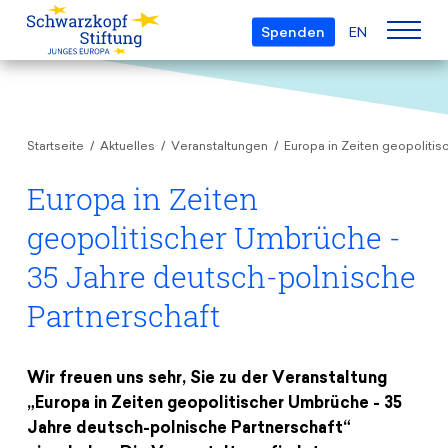
Spenden
EN
Über uns
Startseite
Aktuelles
Veranstaltungen
Europa in Zeiten geopoliti
Die Stiftung
Projekte
Team
Europa in Zeiten
European Youth Parliament
Gremien
geopolitischer Umbrüche -
Preise
Understanding Europe
Partner
35 Jahre deutsch-polnische
Young European of the Year
Junge Islam Konferenz
Transparenz
Partnerschaft
Bildung & Reisen
Schwarzkopf-Europa-Preis
Postmigrant Europe
Kursangebot
Inge-Deutschkron-Preis
Junge Sicherheitskonferenz Europas
Wir freuen uns sehr, Sie zu der Veranstaltung
Aktuelles
Materialien
Zukunft D
„Europa in Zeiten geopolitischer Umbrüche - 35
Veranstaltungen
Reisestipendien
Jahre deutsch-polnische Partnerschaft“