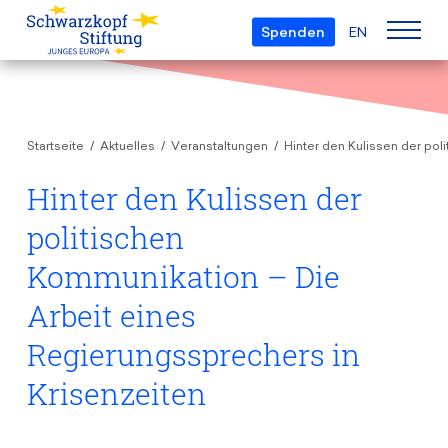
Spenden
EN
Über uns
Startseite
Aktuelles
Veranstaltungen
Hinter den Kulissen der pol
Die Stiftung
Projekte
Team
Hinter den Kulissen der
European Youth Parliament
Gremien
politischen
Preise
Understanding Europe
Partner
Kommunikation – Die
Young European of the Year
Junge Islam Konferenz
Transparenz
Arbeit eines
Bildung & Reisen
Schwarzkopf-Europa-Preis
Postmigrant Europe
Regierungssprechers in
Kursangebot
Inge-Deutschkron-Preis
Junge Sicherheitskonferenz Europas
Krisenzeiten
Aktuelles
Materialien
Zukunft D
Veranstaltungen
Reisestipendien