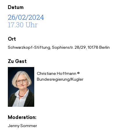
Spenden
News
Europa Erleben
Datum
Jobs
Bildungsreisen
26/02/2024
17.30 Uhr
Presse
Suche
Kontakt
Ort
Cookie-Einstellungen
Schwarzkopf-Stiftung, Sophienstr. 28/29, 10178 Berlin
Datenschutz
Impressum
Zu Gast
Christiane Hoffmann ©
Bundesregierung/Kugler
Moderation:
Jenny Sommer