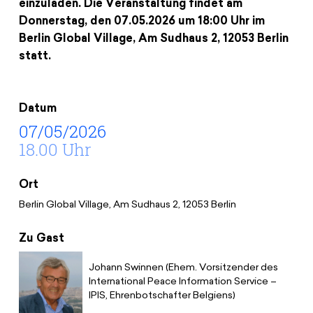
einzuladen. Die Veranstaltung findet am
Spenden
News
Europa Erleben
Donnerstag, den 07.05.2026 um 18:00 Uhr im
Jobs
Bildungsreisen
Berlin Global Village, Am Sudhaus 2, 12053 Berlin
Presse
statt.
Suche
Kontakt
Cookie-Einstellungen
Datum
Datenschutz
07/05/2026
Impressum
18.00 Uhr
Ort
Berlin Global Village, Am Sudhaus 2, 12053 Berlin
Zu Gast
Johann Swinnen (Ehem. Vorsitzender des
International Peace Information Service –
IPIS, Ehrenbotschafter Belgiens)