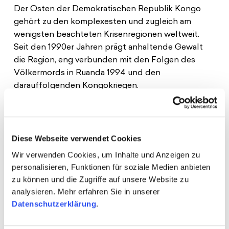
Der Osten der Demokratischen Republik Kongo
gehört zu den komplexesten und zugleich am
wenigsten beachteten Krisenregionen weltweit.
Seit den 1990er Jahren prägt anhaltende Gewalt
die Region, eng verbunden mit den Folgen des
Völkermords in Ruanda 1994 und den
darauffolgenden Kongokriegen.
In den Provinzen Nord Kivu, Süd Kivu und Ituri sind
zahlreiche bewaffnete Gruppen aktiv, während
geopolitische Spannungen, regionale Rivalitäten
Diese Webseite verwendet Cookies
und internationale wirtschaftliche Interessen die
Wir verwenden Cookies, um Inhalte und Anzeigen zu
Situation zusätzlich verkomplizieren. Die Region ist
personalisieren, Funktionen für soziale Medien anbieten
reich an wichtigen Rohstoffen wie Kupfer, Kobalt,
zu können und die Zugriffe auf unsere Website zu
Gold und Tantal, deren Abbau oft mit
analysieren. Mehr erfahren Sie in unserer
Umweltzerstörung, Kinderarbeit, bewaffneten
Datenschutzerklärung
.
Konflikten und Vertreibung verbunden ist. Da die
meisten Rohstoffe unverarbeitet exportiert werden,