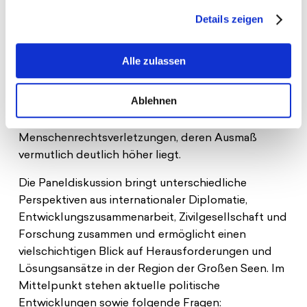
entsteht vor Ort nur wenig wirtschaftlicher Nutzen.
Details zeigen
Die humanitären Folgen sind gravierend: Rund 6,4
Millionen Menschen sind innerhalb des Landes
Alle zulassen
vertrieben, und etwa 26,6 Millionen werden 2026
voraussichtlich von Ernährungsunsicherheit
Ablehnen
betroffen sein. Internationale Organisationen
dokumentieren weiterhin schwere
Menschenrechtsverletzungen, deren Ausmaß
vermutlich deutlich höher liegt.
Die Paneldiskussion bringt unterschiedliche
Perspektiven aus internationaler Diplomatie,
Entwicklungszusammenarbeit, Zivilgesellschaft und
Forschung zusammen und ermöglicht einen
vielschichtigen Blick auf Herausforderungen und
Lösungsansätze in der Region der Großen Seen. Im
Mittelpunkt stehen aktuelle politische
Entwicklungen sowie folgende Fragen: