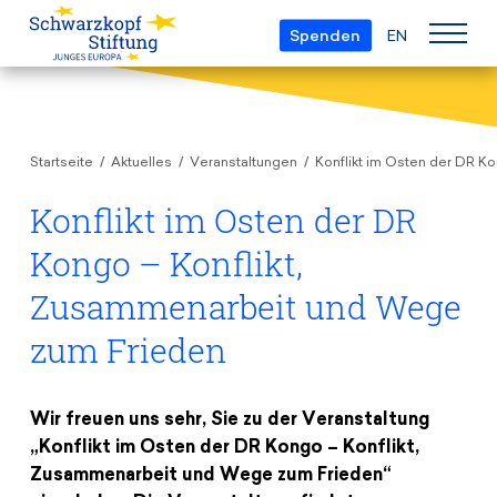
Spenden
EN
Über uns
Startseite
Aktuelles
Veranstaltungen
Konflikt im Osten der DR K
Die Stiftung
Projekte
Team
Konflikt im Osten der DR
European Youth Parliament
Gremien
Kongo – Konflikt,
Preise
Understanding Europe
Partner
Zusammenarbeit und Wege
Young European of the Year
Junge Islam Konferenz
Transparenz
zum Frieden
Bildung & Reisen
Schwarzkopf-Europa-Preis
Postmigrant Europe
Kursangebot
Inge-Deutschkron-Preis
Junge Sicherheitskonferenz Europas
Wir freuen uns sehr, Sie zu der Veranstaltung
Aktuelles
Materialien
Zukunft D
„Konflikt im Osten der DR Kongo – Konflikt,
Veranstaltungen
Reisestipendien
Zusammenarbeit und Wege zum Frieden“