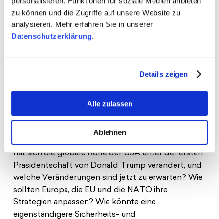
personalisieren, Funktionen für soziale Medien anbieten
hinaus stellt auch seine Haltung in wirtschaftlichen
zu können und die Zugriffe auf unsere Website zu
und handelspolitischen Fragen, etwa durch
analysieren. Mehr erfahren Sie in unserer
protektionistische Maßnahmen und die Ablehnung
Datenschutzerklärung
.
multilateraler Abkommen, die transatlantische
Zusammenarbeit auf die Probe.
Details zeigen
In diesem Kontext stellen sich unter anderem die
folgenden Fragen: Welche Herausforderungen
Alle zulassen
ergeben sich aus dem erneuten Wahlsiegs Donald
Trumps für das Verhältnis zwischen Europa und
den USA, insbesondere in Bereichen wie Sicherheit,
Ablehnen
Handel und geopolitischer Zusammenarbeit? Wie
hat sich die globale Rolle der USA unter der ersten
Präsidentschaft von Donald Trump verändert, und
welche Veränderungen sind jetzt zu erwarten? Wie
sollten Europa, die EU und die NATO ihre
Strategien anpassen? Wie könnte eine
eigenständigere Sicherheits- und