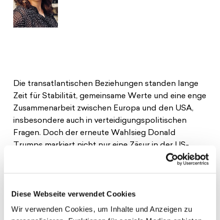
Die transatlantischen Beziehungen standen lange
Zeit für Stabilität, gemeinsame Werte und eine enge
Zusammenarbeit zwischen Europa und den USA,
insbesondere auch in verteidigungspolitischen
Fragen. Doch der erneute Wahlsieg Donald
Trumps markiert nicht nur eine Zäsur in der US-
amerikanischen Innen- und Außenpolitik, sondern
stellt auch die Beziehungen zwischen Europa und
den USA vor neue Herausforderungen. So hat
Diese Webseite verwendet Cookies
Trump die NATO wiederholt für ungleiche
Lastenverteilung kritisiert und stellt die langfristige
Wir verwenden Cookies, um Inhalte und Anzeigen zu
US-Unterstützung für das Bündnis infrage. Darüber