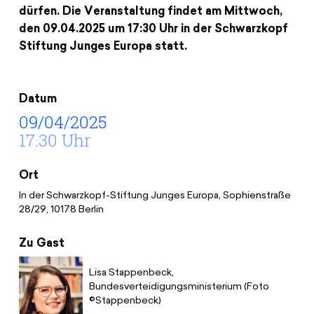
Spenden
News
Europa Erleben
dürfen. Die Veranstaltung findet am Mittwoch,
den 09.04.2025 um 17:30 Uhr in der Schwarzkopf
Jobs
Bildungsreisen
Stiftung Junges Europa statt.
Presse
Suche
Kontakt
Datum
Cookie-Einstellungen
09/04/2025
Datenschutz
17.30 Uhr
Impressum
Ort
In der Schwarzkopf-Stiftung Junges Europa, Sophienstraße
28/29, 10178 Berlin
Zu Gast
Lisa Stappenbeck,
Bundesverteidigungsministerium (Foto
©Stappenbeck)