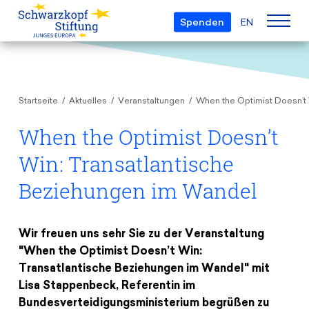
Spenden
EN
Über uns
Startseite
Aktuelles
Veranstaltungen
When the Optimist Doesn’t 
Die Stiftung
Projekte
Team
When the Optimist Doesn’t
European Youth Parliament
Gremien
Win: Transatlantische
Preise
Understanding Europe
Partner
Beziehungen im Wandel
Young European of the Year
Junge Islam Konferenz
Transparenz
Bildung & Reisen
Schwarzkopf-Europa-Preis
Postmigrant Europe
Wir freuen uns sehr Sie zu der Veranstaltung
Kursangebot
Inge-Deutschkron-Preis
Junge Sicherheitskonferenz Europas
"When the Optimist Doesn’t Win:
Aktuelles
Materialien
Transatlantische Beziehungen im Wandel" mit
Zukunft D
Lisa Stappenbeck, Referentin im
Veranstaltungen
Reisestipendien
Bundesverteidigungsministerium begrüßen zu