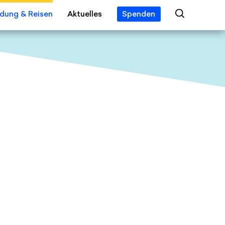
ldung & Reisen
Aktuelles
Spenden
 Year
ngebot
Veranstaltungen
eis
alien
News
s
tipendien
Jobs
 Erleben
Presse
gsreisen