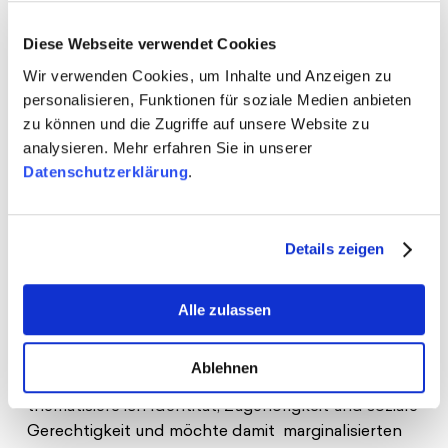
Wie genau sieht dieser Einsatz aus? Wo und wie
bist du aktiv?
Diese Webseite verwendet Cookies
Wir verwenden Cookies, um Inhalte und Anzeigen zu
Ich versuche immer, mich an sehr verschiedenen
personalisieren, Funktionen für soziale Medien anbieten
Initiativen, Projekten und Arbeiten zu beteiligen, die
zu können und die Zugriffe auf unsere Website zu
Rassismus und Diskriminierung sowohl auf
analysieren. Mehr erfahren Sie in unserer
nationaler als auch auf europäischer Ebene
Datenschutzerklärung
.
bekämpfen. So habe ich zum Beispiel schon viele
Workshops und Schulungen mit verschiedenen
marginalisierten Gruppen, insbesondere
Details zeigen
Jugendlichen, durchgeführt. Als Forscherin und
Projektmanagerin im EU-Projekt „Butterfly Effect“
konzentriere ich mich zudem darauf, Hassvorfälle zu
Alle zulassen
bekämpfen und junge Opfer durch einen
intersektionalen und gendersensiblen Ansatz zu
Ablehnen
unterstützen. Als Künstlerin und Dichterin
thematisiere ich Identität, Zugehörigkeit und soziale
Gerechtigkeit und möchte damit marginalisierten