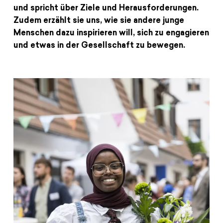
Spenden
News
Europa Erleben
und spricht über Ziele und Herausforderungen.
Zudem erzählt sie uns, wie sie andere junge
Jobs
Bildungsreisen
Menschen dazu inspirieren will, sich zu engagieren
Presse
Suche
und etwas in der Gesellschaft zu bewegen.
Kontakt
Cookie-Einstellungen
Datenschutz
Impressum