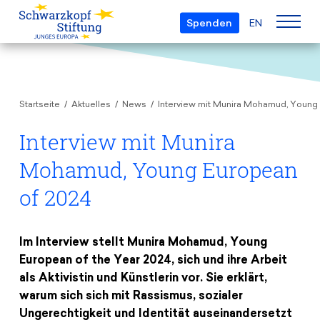
Spenden
EN
Über uns
Startseite
Aktuelles
News
Interview mit Munira Mohamud, Young
Die Stiftung
Projekte
Team
Interview mit Munira
European Youth Parliament
Gremien
Mohamud, Young European
Preise
Understanding Europe
Partner
of 2024
Young European of the Year
Junge Islam Konferenz
Transparenz
Bildung & Reisen
Schwarzkopf-Europa-Preis
Postmigrant Europe
Im Interview stellt Munira Mohamud, Young
Kursangebot
Inge-Deutschkron-Preis
Junge Sicherheitskonferenz Europas
European of the Year 2024, sich und ihre Arbeit
Aktuelles
Materialien
als Aktivistin und Künstlerin vor. Sie erklärt,
Zukunft D
warum sich sich mit Rassismus, sozialer
Veranstaltungen
Reisestipendien
Ungerechtigkeit und Identität auseinandersetzt