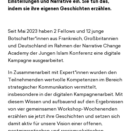
Einstellungen und Narrative ein. Sie tun das,
Spenden
News
Europa Erleben
indem sie ihre eigenen Geschichten erzählen.
Jobs
Bildungsreisen
Presse
Suche
Seit Mai 2023 haben 2 Fellows und 12 junge
Kontakt
Botschafter*innen aus Frankreich, Großbritannien
Cookie-Einstellungen
und Deutschland im Rahmen der Narrative Change
Datenschutz
Academy der Jungen Islam Konferenz eine digitale
Impressum
Kampagne ausgearbeitet.
In Zusammenarbeit mit Expert*innen wurden den
Teilnehmenden wertvolle Kompetenzen im Bereich
strategischer Kommunikation vermittelt,
insbesondere in der digitalen Kampagnenarbeit. Mit
diesem Wissen und aufbauend auf den Ergebnissen
von vier gemeinsamen Workshop-Wochenenden
erzählen sie jetzt ihre Geschichten und setzen sich
damit aktiv für unsere Vision einer offenen,