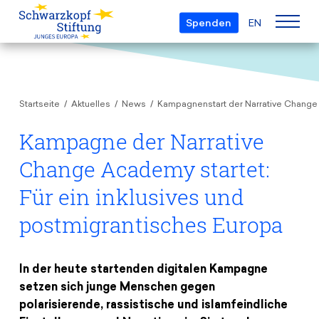
Spenden
EN
Über uns
Startseite
Aktuelles
News
Kampagnenstart der Narrative Chang
Die Stiftung
Projekte
Team
Kampagne der Narrative
European Youth Parliament
Gremien
Change Academy startet:
Preise
Understanding Europe
Partner
Für ein inklusives und
Young European of the Year
Junge Islam Konferenz
Transparenz
postmigrantisches Europa
Bildung & Reisen
Schwarzkopf-Europa-Preis
Postmigrant Europe
Kursangebot
Inge-Deutschkron-Preis
Junge Sicherheitskonferenz Europas
In der heute startenden digitalen Kampagne
Aktuelles
Materialien
Zukunft D
setzen sich junge Menschen gegen
Veranstaltungen
Reisestipendien
polarisierende, rassistische und islamfeindliche