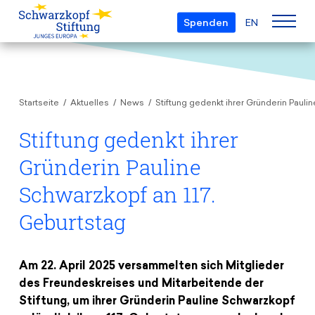
Spenden
EN
Über uns
Startseite
Aktuelles
News
Stiftung gedenkt ihrer Gründerin Pauli
Die Stiftung
Projekte
Team
Stiftung gedenkt ihrer
European Youth Parliament
Gremien
Gründerin Pauline
Preise
Understanding Europe
Partner
Schwarzkopf an 117.
Young European of the Year
Junge Islam Konferenz
Transparenz
Geburtstag
Bildung & Reisen
Schwarzkopf-Europa-Preis
Postmigrant Europe
Kursangebot
Inge-Deutschkron-Preis
Junge Sicherheitskonferenz Europas
Am 22. April 2025 versammelten sich Mitglieder
Aktuelles
Materialien
Zukunft D
des Freundeskreises und Mitarbeitende der
Veranstaltungen
Reisestipendien
Stiftung, um ihrer Gründerin Pauline Schwarzkopf