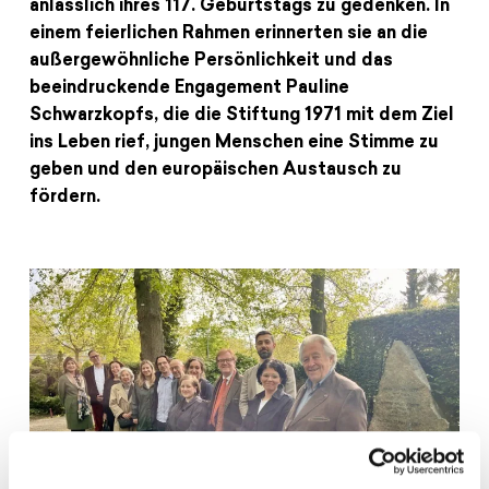
anlässlich ihres 117. Geburtstags zu gedenken. In
Spenden
News
Europa Erleben
einem feierlichen Rahmen erinnerten sie an die
Jobs
Bildungsreisen
außergewöhnliche Persönlichkeit und das
Presse
beeindruckende Engagement Pauline
Suche
Schwarzkopfs, die die Stiftung 1971 mit dem Ziel
Kontakt
ins Leben rief, jungen Menschen eine Stimme zu
Cookie-Einstellungen
geben und den europäischen Austausch zu
Datenschutz
fördern.
Impressum