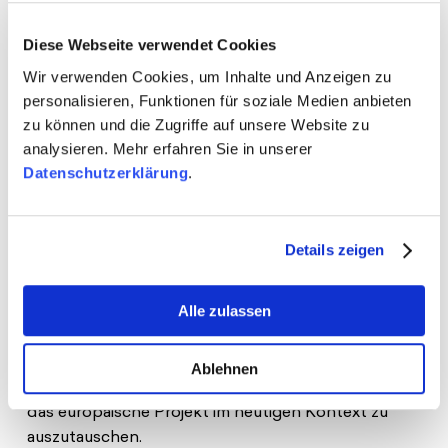
Diese Webseite verwendet Cookies
Wir verwenden Cookies, um Inhalte und Anzeigen zu
personalisieren, Funktionen für soziale Medien anbieten
zu können und die Zugriffe auf unsere Website zu
analysieren. Mehr erfahren Sie in unserer
Pauline Schwarzkopf war nicht nur eine engagierte
Datenschutzerklärung
.
Stifterin, sondern auch eine überzeugte Europäerin
und Humanistin. Ihr unermüdlicher Einsatz für
Toleranz, Verständigung und die Beteiligung junger
Details zeigen
Menschen an gesellschaftlichen Prozessen prägt
die Arbeit der Stiftung bis heute. Mitglieder des
Alle zulassen
Freundeskreises und Teams der Stiftung nutzte
den Anlass ihres 117. Geburtstages, um die
bleibende Aktualität ihrer Ideen zu würdigen und
Ablehnen
sich über die Herausforderungen und Chancen für
das europäische Projekt im heutigen Kontext zu
auszutauschen.