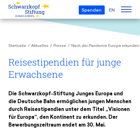
Spenden
EN
Über uns
Startseite
Aktuelles
Presse
Nach der Pandemie Europa erkunden:
Die Stiftung
Projekte
Team
Reisestipendien für junge
European Youth Parliament
Gremien
Erwachsene
Preise
Understanding Europe
Partner
Young European of the Year
Junge Islam Konferenz
Transparenz
Die Schwarzkopf-Stiftung Junges Europa und
Bildung & Reisen
Schwarzkopf-Europa-Preis
die Deutsche Bahn ermöglichen jungen Menschen
Postmigrant Europe
durch Reisestipendien unter dem Titel „Visionen
Kursangebot
Inge-Deutschkron-Preis
Junge Sicherheitskonferenz Europas
für Europa“, den Kontinent zu erkunden. Der
Aktuelles
Materialien
Zukunft D
Bewerbungszeitraum endet am 30. Mai.
Veranstaltungen
Reisestipendien