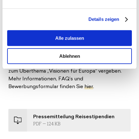
beschäftigen sich mit aktuellen politischen und
sozialen Fragen, die sie in Form von Videos
Details zeigen
festhalten und dadurch politische Wirksamkeit
erfahren. Sie sind diejenigen, die Europa mutig und
neu erzählen, und damit inklusiver machen.
Alle zulassen
Der diesjährige Bewerbungszeitraum endet am 30.
Mai (23:59 CET). Gemeinsam mit der Deutschen
Ablehnen
Bahn und Interrail werden Global-Interrail Pässe
zum Überthema „Visionen für Europa“ vergeben.
Mehr Informationen, FAQ’s und
Bewerbungsformular finden Sie
hier
.
Pressemitteilung Reisestipendien
PDF — 124 KB