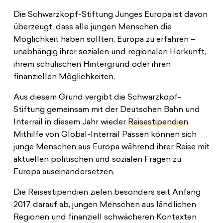
Spenden
News
Europa Erleben
Die Schwarzkopf-Stiftung Junges Europa ist davon
Jobs
Bildungsreisen
überzeugt, dass alle jungen Menschen die
Presse
Möglichkeit haben sollten, Europa zu erfahren –
Suche
unabhängig ihrer sozialen und regionalen Herkunft,
Kontakt
ihrem schulischen Hintergrund oder ihren
Cookie-Einstellungen
finanziellen Möglichkeiten.
Datenschutz
Aus diesem Grund vergibt die Schwarzkopf-
Impressum
Stiftung gemeinsam mit der Deutschen Bahn und
Interrail in diesem Jahr wieder
Reisestipendien
.
Mithilfe von Global-Interrail Pässen können sich
junge Menschen aus Europa während ihrer Reise mit
aktuellen politischen und sozialen Fragen zu
Europa auseinandersetzen.
Die Reisestipendien zielen besonders seit Anfang
2017 darauf ab, jungen Menschen aus ländlichen
Regionen und finanziell schwächeren Kontexten