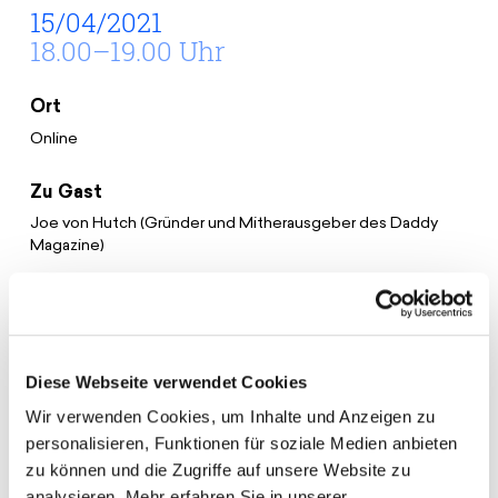
Spenden
News
15/04/2021
Europa Erleben
18.00–19.00 Uhr
Jobs
Bildungsreisen
Presse
Suche
Ort
Kontakt
Online
Cookie-Einstellungen
Datenschutz
Zu Gast
Impressum
Joe von Hutch (Gründer und Mitherausgeber des Daddy
Magazine)
Muhamed Beganović (Herausgeber und Chefredakteur des
Qamar Magazin)
Dr. Susanne Kailitz (Herausgeberin des Veto-Mag)
Diese Webseite verwendet Cookies
Wir verwenden Cookies, um Inhalte und Anzeigen zu
personalisieren, Funktionen für soziale Medien anbieten
zu können und die Zugriffe auf unsere Website zu
Im Rahmen der Medienakademie M.AKA diskutieren
analysieren. Mehr erfahren Sie in unserer