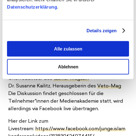
die Herausgeber dreier gesellschaftspolitischer
Datenschutzerklärung
.
Magazine mit den Teilnehmer*innen darüber, mit
welchem Anspruch sie ihre Magazine machen und
warum sie sich für die Nische entschieden haben
Details zeigen
und nicht die ‘Massen’ erreichen wollen.
Digital zu Gast sind:
Alle zulassen
Joe von Hutch, Gründer und Mitherausgeber
des
Daddy Magazine
Ablehnen
Muhamed Beganović, Herausgeber und
Chefredakteur des
Qamar Magazin
Dr. Susanne Kailitz, Herausgeberin des
Veto-Mag
Die Diskussion findet geschlossen für die
Teilnehmer*innen der Medienakademie statt, wird
allerdings via Facebook live übertragen.
Hier der Link zum
Livestream:
https://www.facebook.com/junge.islam