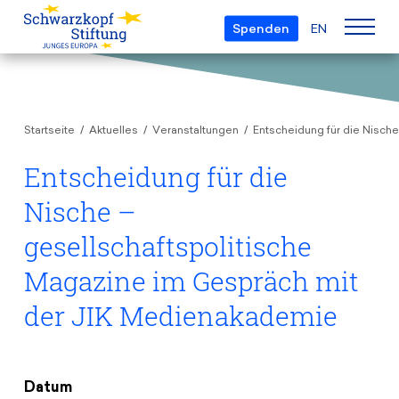
Spenden
EN
Über uns
Startseite
Aktuelles
Veranstaltungen
Entscheidung für die Nisch
Die Stiftung
Projekte
Team
Entscheidung für die
European Youth Parliament
Gremien
Nische –
Preise
Understanding Europe
Partner
gesellschaftspolitische
Young European of the Year
Junge Islam Konferenz
Transparenz
Magazine im Gespräch mit
Bildung & Reisen
Schwarzkopf-Europa-Preis
Postmigrant Europe
der JIK Medienakademie
Kursangebot
Inge-Deutschkron-Preis
Junge Sicherheitskonferenz Europas
Aktuelles
Materialien
Zukunft D
Veranstaltungen
Reisestipendien
Datum