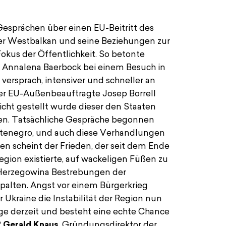
Dat
Gesprächen über einen EU-Beitritt des
24
der Westbalkan und seine Beziehungen zur
okus der Öffentlichkeit. So betonte
18
n Annalena Baerbock bei einem Besuch in
versprach, intensiver und schneller an
 der EU-Außenbeauftragte Josep Borrell
Ort
sicht gestellt wurde dieser den Staaten
Onli
ren. Tatsächliche Gespräche begonnen
ntenegro, und auch diese Verhandlungen
Zu 
chen scheint der Frieden, der seit dem Ende
egion existierte, auf wackeligen Füßen zu
der Denkfabrik European Stability Initiative
n-Herzegowina Bestrebungen der
palten. Angst vor einem Bürgerkrieg
r Ukraine die Instabilität der Region nun
Mod
Lage derzeit und besteht eine echte Chance
?
Gerald Knaus
, Gründungsdirektor der