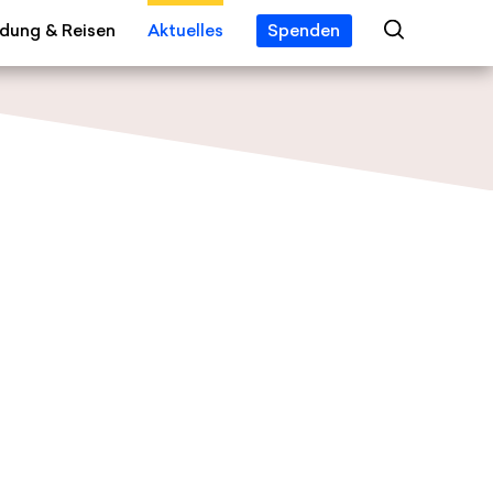
ldung & Reisen
Aktuelles
Spenden
 Year
ngebot
Veranstaltungen
eis
alien
News
s
tipendien
Jobs
 Erleben
Presse
gsreisen