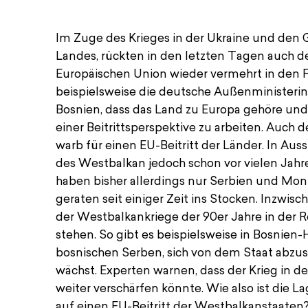
Datum
Im Zuge des Krieges in der Ukraine und den 
24/03/2022
Landes, rückten in den letzten Tagen auch 
Europäischen Union wieder vermehrt in den F
18.00–19.00 Uhr
beispielsweise die deutsche Außenministeri
Bosnien, dass das Land zu Europa gehöre und 
einer Beitrittsperspektive zu arbeiten. Auch
Ort
warb für einen EU-Beitritt der Länder. In Aus
Online
des Westbalkan jedoch schon vor vielen Jah
haben bisher allerdings nur Serbien und Mo
Zu Gast
geraten seit einiger Zeit ins Stocken. Inzwis
der Westbalkankriege der 90er Jahre in der R
Gerald Knaus, Gründungsdirektor 
stehen. So gibt es beispielsweise in Bosnie
(©Francesco Scarpa)
bosnischen Serben, sich von dem Staat abzus
wächst. Experten warnen, dass der Krieg in de
Moderation
weiter verschärfen könnte. Wie also ist die 
auf einen EU-Beitritt der Westbalkanstaaten
Elisa Mauke