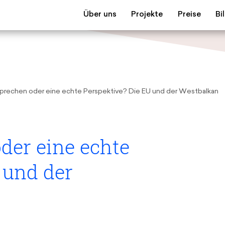
Über uns
Projekte
Preise
Bi
Die Stiftung
European Youth Parliament
Young European of the
Kursa
Team
Understanding Europe
Schwarzkopf-Europa-Pr
Materi
Gremien
Junge Islam Konferenz
Inge-Deutschkron-Prei
Reises
Partner
Postmigrant Europe
Europa
prechen oder eine echte Perspektive? Die EU und der Westbalkan
Transparenz
Bildun
Junge Sicherheitskonferenz Europas
Zukunft D
der eine echte
 und der