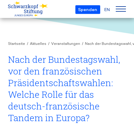
Spenden
EN
Über uns
Startseite
Aktuelles
Veranstaltungen
Nach der Bundestagswahl, v
Die Stiftung
Projekte
Team
Nach der Bundestagswahl,
European Youth Parliament
Gremien
vor den französischen
Preise
Understanding Europe
Partner
Präsidentschaftswahlen:
Young European of the Year
Junge Islam Konferenz
Transparenz
Welche Rolle für das
Bildung & Reisen
Schwarzkopf-Europa-Preis
Postmigrant Europe
deutsch-französische
Kursangebot
Inge-Deutschkron-Preis
Junge Sicherheitskonferenz Europas
Tandem in Europa?
Aktuelles
Materialien
Zukunft D
Veranstaltungen
Reisestipendien