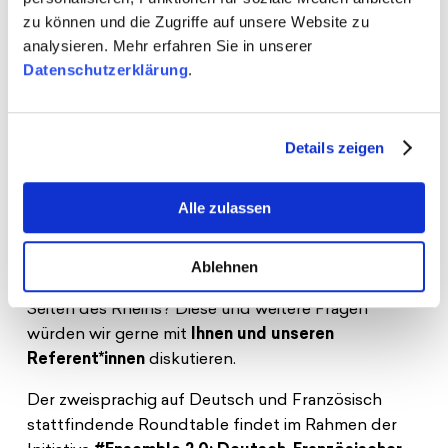
Weichen müssen gestellt werden, welche
zu können und die Zugriffe auf unsere Website zu
Herausforderungen, aber auch Chancen sind zu
analysieren. Mehr erfahren Sie in unserer
erwarten? Was sollte die französische
Datenschutzerklärung
.
Ratspräsidentschaft angehen, und wie werden sich
Deutschland und Frankreich in außen- und
sicherheitspolitischen Fragen positionieren?
Details zeigen
Welche „Problemzonen“ sind hier besonders
drängend? Welche Differenzen sind in den
Alle zulassen
Positionen der beiden Staaten zu erwarten und wie
werden sie sich auf die bilaterale Beziehung
auswirken? Und schließlich: Welche Themen
Ablehnen
beschäftigen die jungen Generationen auf beiden
Seiten des Rheins? Diese und weitere Fragen
würden wir gerne mit
Ihnen und unseren
Referent*innen
diskutieren.
Der zweisprachig auf Deutsch und Französisch
stattfindende Roundtable findet im Rahmen der