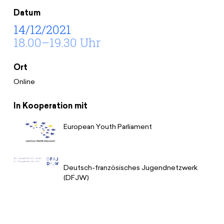
Spenden
News
Europa Erleben
Datum
Jobs
Bildungsreisen
14/12/2021
18.00–19.30 Uhr
Presse
Suche
Kontakt
Ort
Cookie-Einstellungen
Online
Datenschutz
Impressum
In Kooperation mit
European Youth Parliament
Deutsch-französisches Jugendnetzwerk
(DFJW)