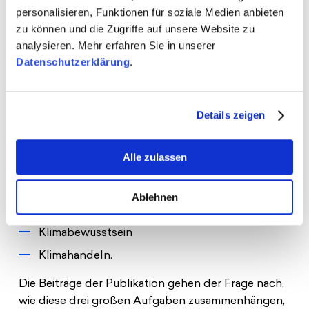
personalisieren, Funktionen für soziale Medien anbieten
Europa. Die diesjährige Publikation von
zu können und die Zugriffe auf unsere Website zu
Understanding Europe zeigt, wie
analysieren. Mehr erfahren Sie in unserer
Demokratiebildung diese große Herausforderung
Datenschutzerklärung
.
unserer Zeit angehen kann – mit Beiträgen von
Wissenschaftler*innen, Aktivist*innen und
Netzwerkmitgliedern.
Details zeigen
Der Titel „Verstehen – Vermitteln – Handeln:
Klimagerechtigkeit in der europäischen
Alle zulassen
Demokratiebildung“ verdeutlicht die drei
Leitthemen des diesjährigen Educational Briefings:
Ablehnen
Klimawissen
Klimabewusstsein
Klimahandeln.
Die Beiträge der Publikation gehen der Frage nach,
wie diese drei großen Aufgaben zusammenhängen,