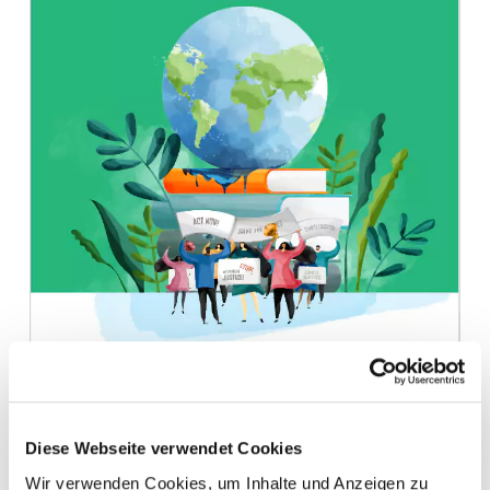
Spenden
News
Europa Erleben
Jobs
Bildungsreisen
Presse
Suche
Kontakt
Cookie-Einstellungen
Datenschutz
Impressum
Diese Webseite verwendet Cookies
Wir verwenden Cookies, um Inhalte und Anzeigen zu
Die Klimakrise alarmiert junge Menschen in ganz