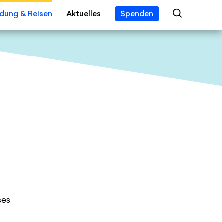
ldung & Reisen
Aktuelles
Spenden
 Year
ngebot
Veranstaltungen
eis
alien
News
s
tipendien
Jobs
 Erleben
Presse
gsreisen
ses