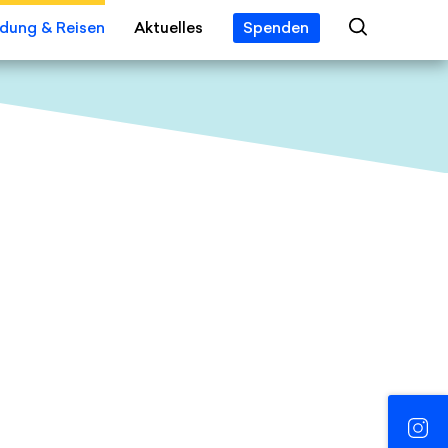
ldung & Reisen
Aktuelles
Spenden
 Year
ngebot
Veranstaltungen
eis
alien
News
s
tipendien
Jobs
 Erleben
Presse
gsreisen
Zukunft der Erinnerung:en
PDF — 20 MB