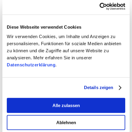
diversitätssensible und auf Gleichberechtigung
ausgerichtete Vision einer postmigrantischen
Gesellschaft aussehen?
Diese Webseite verwendet Cookies
In der Auseinandersetzung mit dem Thema
Wir verwenden Cookies, um Inhalte und Anzeigen zu
Rassismus geht es berechtigterweise um unsere
personalisieren, Funktionen für soziale Medien anbieten
unmittelbare Gegenwart und Formen rassistischer
zu können und die Zugriffe auf unsere Website zu
Gewalt. Die Frage nach der Zukunft wird allerdings
analysieren. Mehr erfahren Sie in unserer
nur selten gestellt und noch weniger aus
Datenschutzerklärung
.
postmigrantischer Perspektive beantwortet. Fest
steht zwar, dass wir alle eine Zukunft ohne
Rassismus wollen – aber wann und wo sprechen wir
Details zeigen
darüber, was das genau bedeutet?
Die diesjährigen JIK Talks setzen an dieser Stelle an
Alle zulassen
und möchten einen Blick nach vorn wagen: Wie
kann solch eine Gesellschaft aussehen, in der
Ablehnen
Rassismus nicht mehr existiert, in der