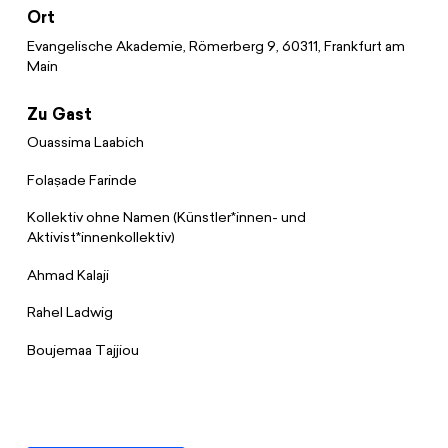
Spenden
News
Europa Erleben
Ort
Jobs
Evangelische Akademie, Römerberg 9, 60311, Frankfurt am
Bildungsreisen
Main
Presse
Suche
Zu Gast
Kontakt
Cookie-Einstellungen
Ouassima Laabich
Datenschutz
Folaṣade Farinde
Impressum
Kollektiv ohne Namen (Künstler*innen- und
Aktivist*innenkollektiv)
Ahmad Kalaji
Rahel Ladwig
Boujemaa Tajjiou