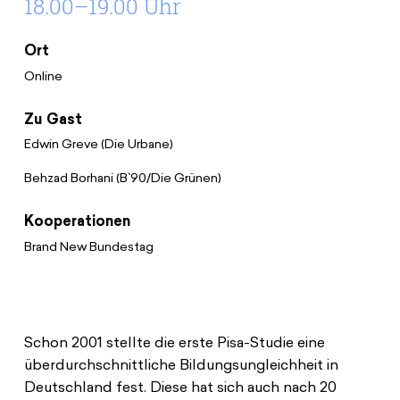
18.00–19.00 Uhr
Spenden
News
Europa Erleben
Jobs
Bildungsreisen
Ort
Presse
Online
Suche
Kontakt
Zu Gast
Cookie-Einstellungen
Edwin Greve (Die Urbane)
Datenschutz
Impressum
Behzad Borhani (B`90/Die Grünen)
Kooperationen
Brand New Bundestag
Schon 2001 stellte die erste Pisa-Studie eine
überdurchschnittliche Bildungsungleichheit in
Deutschland fest. Diese hat sich auch nach 20