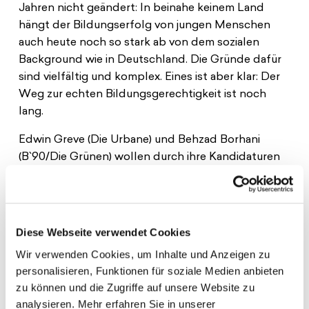
Jahren nicht geändert: In beinahe keinem Land
hängt der Bildungserfolg von jungen Menschen
auch heute noch so stark ab von dem sozialen
Background wie in Deutschland. Die Gründe dafür
sind vielfältig und komplex. Eines ist aber klar: Der
Weg zur echten Bildungsgerechtigkeit ist noch
lang.
Edwin Greve (Die Urbane) und Behzad Borhani
(B`90/Die Grünen) wollen durch ihre Kandidaturen
für das Berliner Abgeordnetenhaus und den
Bundestag mit daran arbeiten, diesen Weg ein
Stück weiter zu ebnen. Beide werden bei ihrer
Kandidatur von der Initiative Brand New Bundestag
Diese Webseite verwendet Cookies
unterstützt. Die Initiative versteht sich als
Wir verwenden Cookies, um Inhalte und Anzeigen zu
Bindeglied zwischen engagierter Zivilgesellschaft
personalisieren, Funktionen für soziale Medien anbieten
und institutionalisierter Politik und hat sich zum Ziel
zu können und die Zugriffe auf unsere Website zu
gemacht, progressive Strömungen zu bündeln und
analysieren. Mehr erfahren Sie in unserer