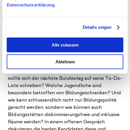
ein Momentum für Veränderung anzustoßen. BNB
Datenschutzerklärung
.
unterstützt überparteilich Kandidierende bei ihrer
Bewerbung für den Bundestag und das
Abgeordnetenhaus und setzt sich für Diversität im
Details zeigen
Parlament ein.
Wie kann gerechte Bildungspolitik aussehen und
Alle zulassen
welche Weichen müssen wann gestellt werden?
Welche Rollen spielen schon die Kitas und
Ablehnen
Grundschulen? Welche finanziellen und
politischen Hebel sind möglich und welche davon
sollte sich der nächste Bundestag auf seine To-Do-
Liste schreiben? Welche Jugendliche sind
besonders betroffen von Bildungsschranken? Und
wie kann schlussendlich nicht nur Bildungspolitik
gerecht werden, sondern wie können auch
Bildungsstätten diskriminierungsfreie und inklusive
Räume werden? In einem offenen Gespräch
diskutieren die beiden Kandidaten diese und