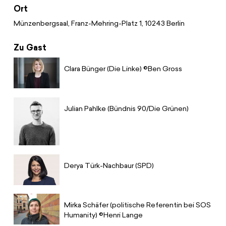
Spenden
News
Europa Erleben
Ort
Jobs
Münzenbergsaal, Franz-Mehring-Platz 1, 10243 Berlin
Bildungsreisen
Presse
Suche
Zu Gast
Kontakt
Clara Bünger (Die Linke) ©Ben Gross
Cookie-Einstellungen
Datenschutz
Impressum
Julian Pahlke (Bündnis 90/Die Grünen)
Derya Türk-Nachbaur (SPD)
Mirka Schäfer (politische Referentin bei SOS
Humanity) ©Henri Lange