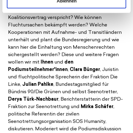
Ablehnen
getragene Seenotrettung im Mittelmeer“ sowie eine
„faire Verantwortungsteilung“ umsetzen, wie es der
Koalitionsvertrag verspricht? Wie können
Fluchtursachen bekämpft werden? Welche
Kooperationen mit Aufnahme- und Transitländern
unterhält und plant die Bundesregierung und wie
kann hier die Einhaltung von Menschenrechten
sichergestellt werden? Diese und weitere Fragen
wollen wir mit
Ihnen
und
den
Podiumsteilnehmer*innen
,
Clara Bünger
, Juristin
und fluchtpolitische Sprecherin der Fraktion Die
Linke,
Julian Pahlke
, Bundestagsmitglied für
Bündnis 90/Die Grünen und selbst Seenotretter,
Derya Türk-Nachbaur
, Berichterstatterin der SPD-
Fraktion zur Seenotrettung und
Mirka Schäfer
,
politische Referentin der zivilen
Seenotrettungsorganisation SOS Humanity,
diskutieren. Moderiert wird die Podiumsdiskussion