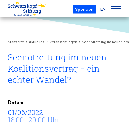
Spenden
EN
Über uns
Startseite
Aktuelles
Veranstaltungen
Seenotrettung im neuen Koa
Die Stiftung
Projekte
Team
Seenotrettung im neuen
European Youth Parliament
Gremien
Koalitionsvertrag − ein
Preise
Understanding Europe
Partner
echter Wandel?
Young European of the Year
Junge Islam Konferenz
Transparenz
Bildung & Reisen
Schwarzkopf-Europa-Preis
Postmigrant Europe
Kursangebot
Inge-Deutschkron-Preis
Datum
Junge Sicherheitskonferenz Europas
01/06/2022
Aktuelles
Materialien
Zukunft D
18.00–20.00 Uhr
Veranstaltungen
Reisestipendien