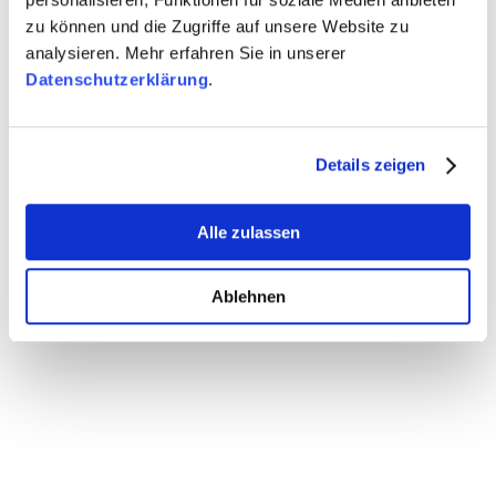
Darüber hinaus kann er natürlich dazu genutzt
zu können und die Zugriffe auf unsere Website zu
werden, um persönlichen Gedanken, Termine oder
analysieren. Mehr erfahren Sie in unserer
andere Dinge festzuhalten.
Datenschutzerklärung
.
Wir wünschen viel Freude beim Durchblättern!
Mehr Informationen zu den YAAA gibt es
hier
.
Details zeigen
Alle zulassen
Ablehnen