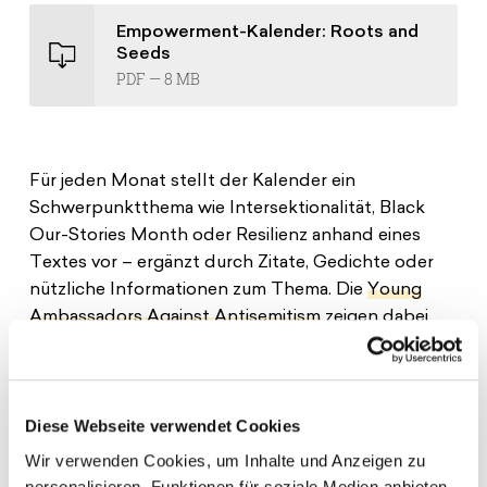
Spenden
News
Europa Erleben
Empowerment-Kalender: Roots and
Jobs
Bildungsreisen
Seeds
PDF — 8 MB
Presse
Suche
Kontakt
Cookie-Einstellungen
Für jeden Monat stellt der Kalender ein
Datenschutz
Schwerpunktthema wie Intersektionalität, Black
Impressum
Our-Stories Month oder Resilienz anhand eines
Textes vor – ergänzt durch Zitate, Gedichte oder
nützliche Informationen zum Thema. Die
Young
Ambassadors Against Antisemitism
zeigen dabei
vielfältige Lebensrealitäten und beziehen junge
Stimmen ein, um ihre Bedürfnisse sichtbar zu
machen und gegenseitige Stärkung zu ermöglichen.
Diese Webseite verwendet Cookies
Ziel des Kalenders ist es, Diskussionen über
Wir verwenden Cookies, um Inhalte und Anzeigen zu
verschiedene Diskriminierungsformen anzuregen.
personalisieren, Funktionen für soziale Medien anbieten