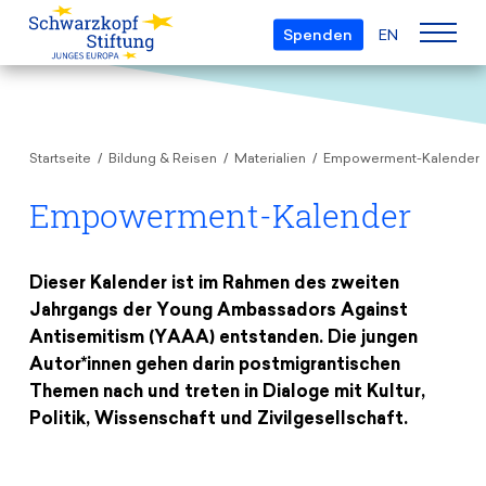
Spenden
EN
Über uns
Startseite
Bildung & Reisen
Materialien
Empowerment-Kalender
Die Stiftung
Projekte
Team
Empowerment-Kalender
European Youth Parliament
Gremien
Preise
Understanding Europe
Partner
Dieser Kalender ist im Rahmen des zweiten
Young European of the Year
Jahrgangs der Young Ambassadors Against
Junge Islam Konferenz
Transparenz
Antisemitism (YAAA) entstanden. Die jungen
Bildung & Reisen
Schwarzkopf-Europa-Preis
Postmigrant Europe
Autor*innen gehen darin postmigrantischen
Kursangebot
Inge-Deutschkron-Preis
Themen nach und treten in Dialoge mit Kultur,
Junge Sicherheitskonferenz Europas
Politik, Wissenschaft und Zivilgesellschaft.
Aktuelles
Materialien
Zukunft D
Veranstaltungen
Reisestipendien