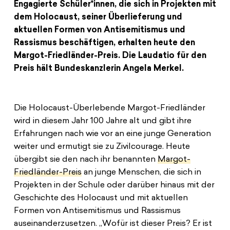
Spenden
News
Engagierte Schüler*innen, die sich in Projekten mit
Europa Erleben
dem Holocaust, seiner Überlieferung und
Jobs
Bildungsreisen
aktuellen Formen von Antisemitismus und
Presse
Rassismus beschäftigen, erhalten heute den
Suche
Margot-Friedländer-Preis. Die Laudatio für den
Kontakt
Preis hält Bundeskanzlerin Angela Merkel.
Cookie-Einstellungen
Datenschutz
Impressum
Die Holocaust-Überlebende Margot-Friedländer
wird in diesem Jahr 100 Jahre alt und gibt ihre
Erfahrungen nach wie vor an eine junge Generation
weiter und ermutigt sie zu Zivilcourage. Heute
übergibt sie den nach ihr benannten
Margot-
Friedländer-Preis
an junge Menschen, die sich in
Projekten in der Schule oder darüber hinaus mit der
Geschichte des Holocaust und mit aktuellen
Formen von Antisemitismus und Rassismus
auseinanderzusetzen.
„Wofür ist dieser Preis? Er ist