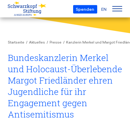
Spenden
EN
Über uns
Startseite
Aktuelles
Presse
Kanzlerin Merkel und Margot Friedlä
Die Stiftung
Projekte
Team
Bundeskanzlerin Merkel
European Youth Parliament
Gremien
und Holocaust-Überlebende
Preise
Understanding Europe
Partner
Margot Friedländer ehren
Young European of the Year
Junge Islam Konferenz
Transparenz
Jugendliche für ihr
Bildung & Reisen
Schwarzkopf-Europa-Preis
Postmigrant Europe
Engagement gegen
Kursangebot
Inge-Deutschkron-Preis
Junge Sicherheitskonferenz Europas
Antisemitismus
Aktuelles
Materialien
Zukunft D
Veranstaltungen
Reisestipendien