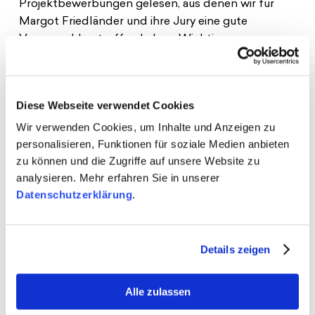
Projektbewerbungen gelesen, aus denen wir für
Margot Friedländer und ihre Jury eine
gute
Vorauswahl getroffen haben. Wichtig war uns
dabei, junge Menschen auszuzeichnen, die eine
Brücke schlagen zwischen der Vergangenheit,
Gegenwart und Zukunft unseres pluralistischen
Diese Webseite verwendet Cookies
Zusammenlebens“, erklärt Milena Paul von der
Wir verwenden Cookies, um Inhalte und Anzeigen zu
jungen Jury des Margot-Friedländer-Preis
.
„Der
personalisieren, Funktionen für soziale Medien anbieten
Preis soll die Erfahrungen und das Erinnern von
zu können und die Zugriffe auf unsere Website zu
Margot Friedländer lebendig halten und
analysieren. Mehr erfahren Sie in unserer
gleichzeitig junge Menschen darin fördern, aktiv zu
Datenschutzerklärung
.
werden. Ausgestattet mit dem Auftrag der
Zeitzeugin sind sie in der Verantwortung, das
Erinnern auch in Zukunft aufrecht zu erhalten und
Details zeigen
sich gegen jede Form von Menschenfeindlichkeit
einzusetzen“
, so André Schmitz-Schwarzkopf,
Vorstandsvorsitzender der Schwarzkopf-Stiftung
Alle zulassen
Junges Europa, die den Preis in diesem Jahr bereits