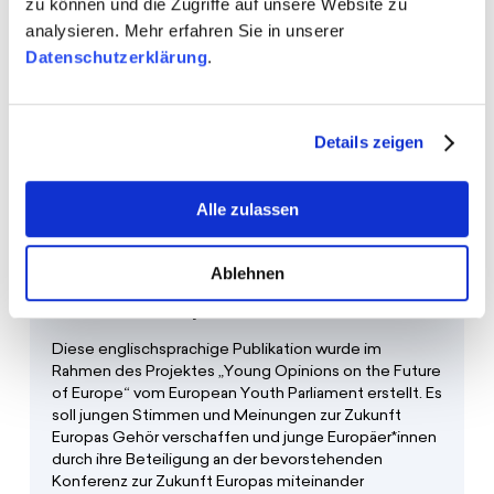
zu können und die Zugriffe auf unsere Website zu
gelingen kann“. Neben Beiträgen von
analysieren. Mehr erfahren Sie in unserer
Bildungsexpert*innen berichten Netzwerkmitglieder
Datenschutzerklärung
.
von ihren Erfahrungen mit digitaler Peer-Bildung.
Details zeigen
Alle zulassen
Ablehnen
Publikation „Youth Vision for the
Future of Europe“
Diese englischsprachige Publikation wurde im
Rahmen des Projektes „Young Opinions on the Future
of Europe“ vom European Youth Parliament erstellt. Es
soll jungen Stimmen und Meinungen zur Zukunft
Europas Gehör verschaffen und junge Europäer*innen
durch ihre Beteiligung an der bevorstehenden
Konferenz zur Zukunft Europas miteinander