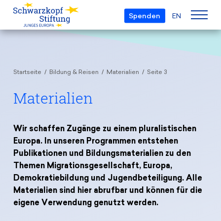
Spenden
EN
Über uns
Startseite
Bildung & Reisen
Materialien
Seite 3
Die Stiftung
Projekte
Team
Materialien
European Youth Parliament
Gremien
Preise
Understanding Europe
Partner
Wir schaffen Zugänge zu einem pluralistischen
Young European of the Year
Europa. In unseren Programmen entstehen
Junge Islam Konferenz
Transparenz
Publikationen und Bildungsmaterialien zu den
Bildung & Reisen
Schwarzkopf-Europa-Preis
Postmigrant Europe
Themen Migrationsgesellschaft, Europa,
Kursangebot
Inge-Deutschkron-Preis
Demokratiebildung und Jugendbeteiligung. Alle
Junge Sicherheitskonferenz Europas
Materialien sind hier abrufbar und können für die
Aktuelles
Materialien
Zukunft D
eigene Verwendung genutzt werden.
Veranstaltungen
Reisestipendien