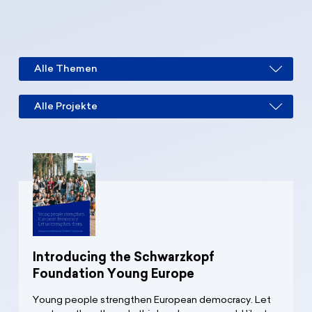
Spenden
News
Europa Erleben
Jobs
Bildungsreisen
Presse
Suche
Kontakt
Cookie-Einstellungen
Datenschutz
Impressum
Introducing the Schwarzkopf
Foundation Young Europe
Young people strengthen European democracy. Let