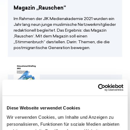
Magazin „Rauschen“
Im Rahmen der JIK Medienakademie 2021 wurden ein
Jahr lang neun junge muslimische Netzwerkmitglieder
redaktionell begleitet. Das Ergebnis: das Magazin
‚Rauschen‘. Mit dem Magazin soll einen
„Stimmenbruch“ darstellen. Darin: Themen, die die
postmigrantische Generation bewegen.
Publikation „Educational Briefing 2021“
Diese Webseite verwendet Cookies
Wir verwenden Cookies, um Inhalte und Anzeigen zu
Die diesjährige Publikation von Understanding Europe
erscheint unter dem Titel „Digitale Räume
personalisieren, Funktionen für soziale Medien anbieten
gemeinsam gestalten: wie Demokratiebildung online