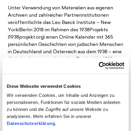
Spenden
News
Europa Erleben
Unter Verwendung von Materialien aus eigenen
Jobs
Bildungsreisen
Archiven und zahlreicher Partnerinstitutionen
veröffentlichte das Leo Baeck Institute – New
Presse
Suche
York|Berlin 2018 im Rahmen des 1938Projekts
Kontakt
(1938projekt.org) einen Online Kalender mit 365
Cookie-Einstellungen
persönlichen Geschichten von jüdischen Menschen
Datenschutz
in Deutschland und Österreich aus dem 1938 – eine
Impressum
für jeden korrespondierenden Tag im Jahr 1938.
Das 1938Projekt bietet über die bestehende
Online-Infrastruktur die Möglichkeit Sichtbarkeit
und Öffentlichkeit für jugendgerechte und von
Diese Webseite verwendet Cookies
Jugendlichen mitentwickelte Materialien zu
Wir verwenden Cookies, um Inhalte und Anzeigen zu
gestalten.
personalisieren, Funktionen für soziale Medien anbieten
Die Schwarzkopf-Stiftung beriet dabei das Leo
zu können und die Zugriffe auf unsere Website zu
Baeck Institute zur jugendpartizipativen Arbeit und
analysieren. Mehr erfahren Sie in unserer
unterstützte die Junge Jury des Margot-
Datenschutzerklärung
.
Friedländer-Preises ihre erworbenen Kompetenzen