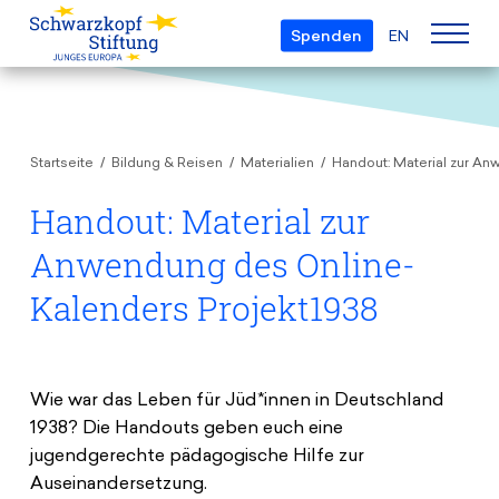
Spenden
EN
Über uns
Startseite
Bildung & Reisen
Materialien
Handout: Material zur An
Die Stiftung
Projekte
Team
Handout: Material zur
European Youth Parliament
Gremien
Anwendung des Online-
Preise
Understanding Europe
Partner
Kalenders Projekt1938
Young European of the Year
Junge Islam Konferenz
Transparenz
Bildung & Reisen
Schwarzkopf-Europa-Preis
Postmigrant Europe
Kursangebot
Inge-Deutschkron-Preis
Wie war das Leben für Jüd*innen in Deutschland
Junge Sicherheitskonferenz Europas
1938? Die Handouts geben euch eine
Aktuelles
Materialien
Zukunft D
jugendgerechte pädagogische Hilfe zur
Veranstaltungen
Reisestipendien
Auseinandersetzung.